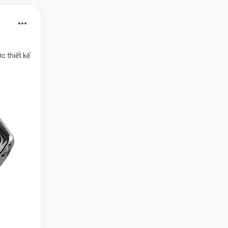
more_horiz
 thiết kế