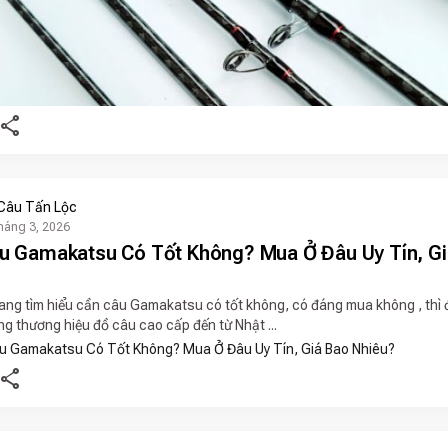
share
Câu Tấn Lộc
háng 3, 2026
u Gamakatsu Có Tốt Không? Mua Ở Đâu Uy Tín, Gi
ang tìm hiểu cần câu Gamakatsu có tốt không, có đáng mua không , thì 
g thương hiệu đồ câu cao cấp đến từ Nhật ...
share