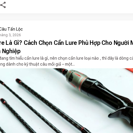
share
Câu Tấn Lộc
háng 3, 2026
re Là Gì? Cách Chọn Cần Lure Phù Hợp Cho Người 
 Nghiệp
ng tìm hiểu cần lure là gì, nên chọn cần lure loại nào , thì đây là dòng 
g dành cho kỹ thuật câu mồi giả – một...