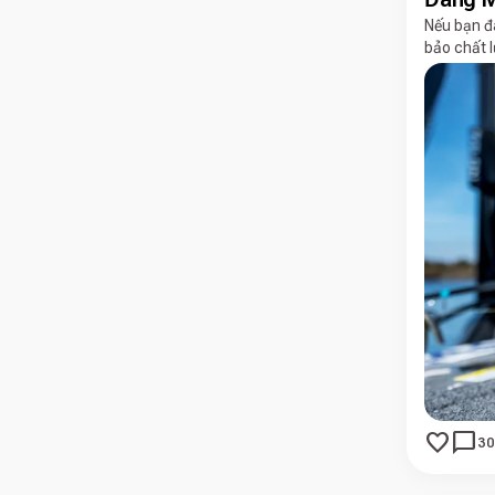
Nếu bạn đ
bảo chất lư
favorite
chat_bubble
30