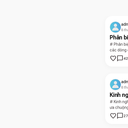
adm
8 th
Phân bi
# Phân biệ
các dòng 
favorite
chat_bubble
42
adm
8 th
Kinh n
# Kinh ng
ưa chuộng
favorite
chat_bubble
27