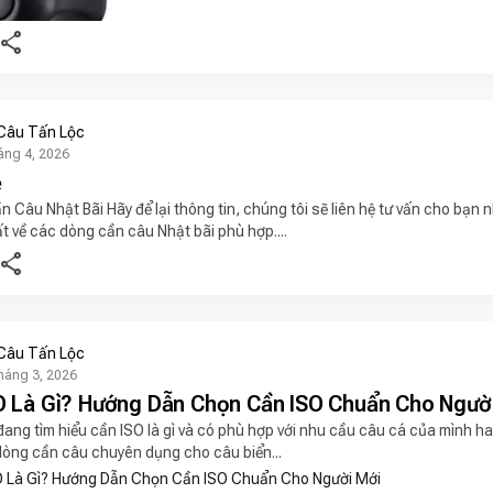
share
Câu Tấn Lộc
áng 4, 2026
ệ
n Câu Nhật Bãi Hãy để lại thông tin, chúng tôi sẽ liên hệ tư vấn cho bạn
 về các dòng cần câu Nhật bãi phù hợp....
share
Câu Tấn Lộc
háng 3, 2026
O Là Gì? Hướng Dẫn Chọn Cần ISO Chuẩn Cho Ngườ
ang tìm hiểu cần ISO là gì và có phù hợp với nhu cầu câu cá của mình h
 dòng cần câu chuyên dụng cho câu biển...