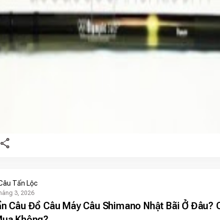
share
Câu Tấn Lộc
háng 3, 2026
n Câu Đồ Câu Máy Câu Shimano Nhật Bãi Ở Đâu? 
Mua Không?