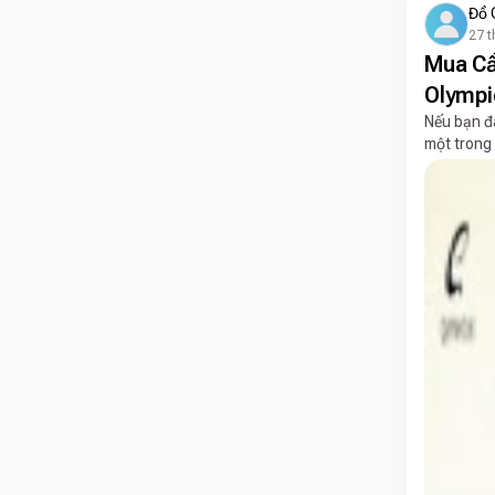
Đồ 
27 t
Mua Cầ
Olympi
Nếu bạn đa
một trong