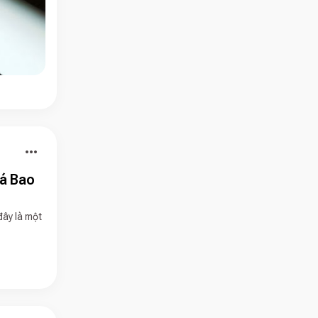
more_horiz
á Bao
đây là một