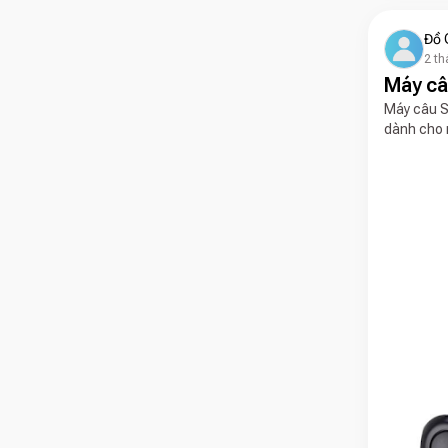
Đồ 
2 th
Máy câ
Máy câu S
dành cho n