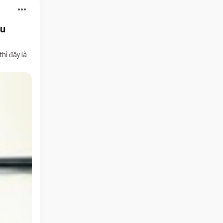
more_horiz
âu
hì đây là