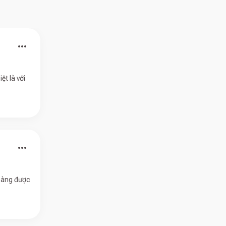
more_horiz
ệt là với
more_horiz
 càng được