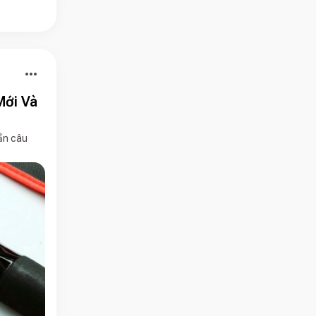
more_horiz
Mới Và
cần câu