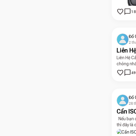
favorite
chat_bubble
18
Đồ 
2 th
Liên H
Liên Hệ Cầ
chóng nhất
favorite
chat_bubble
49
Đồ 
28 t
Cần IS
Nếu bạn đ
thì đây là