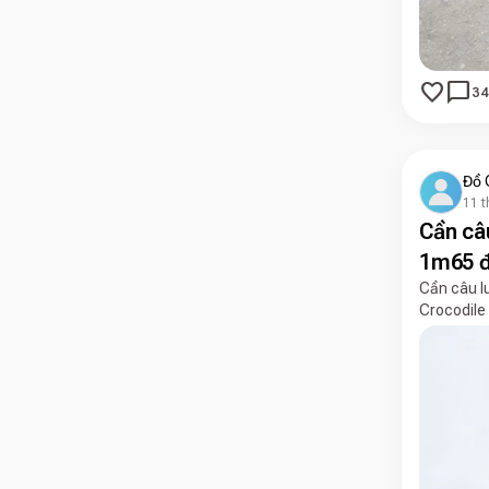
favorite
chat_bubble
34
Đồ 
11 t
Cần câu
1m65 
Cần câu l
Crocodile