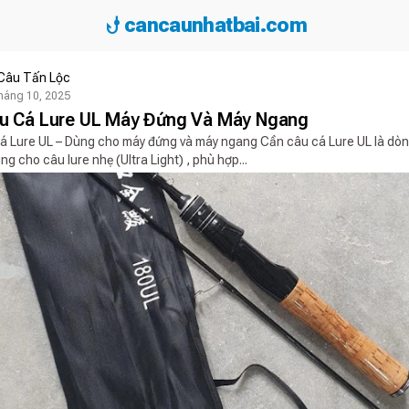
phishing
cancaunhatbai.com
Câu Tấn Lộc
háng 10, 2025
u Cá Lure UL Máy Đứng Và Máy Ngang
á Lure UL – Dùng cho máy đứng và máy ngang Cần câu cá Lure UL là dò
g cho câu lure nhẹ (Ultra Light) , phù hợp...