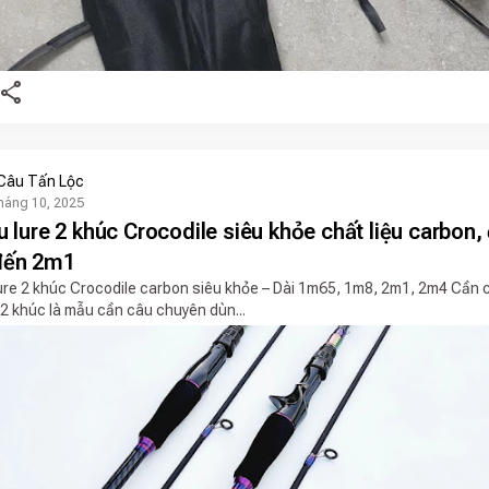
share
Câu Tấn Lộc
háng 10, 2025
 lure 2 khúc Crocodile siêu khỏe chất liệu carbon,
đến 2m1
ure 2 khúc Crocodile carbon siêu khỏe – Dài 1m65, 1m8, 2m1, 2m4 Cần c
 2 khúc là mẫu cần câu chuyên dùn...