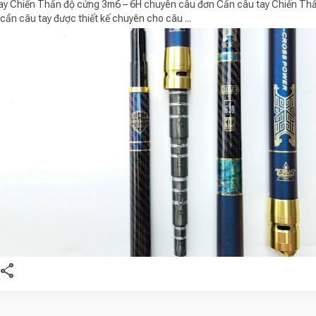
ay Chiến Thần độ cứng 3m6 – 6H chuyên câu đơn Cần câu tay Chiến Th
cần câu tay được thiết kế chuyên cho câu ...
share