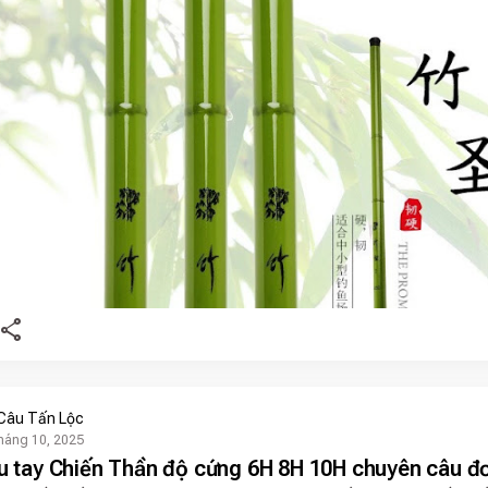
share
Câu Tấn Lộc
háng 10, 2025
u tay Chiến Thần độ cứng 6H 8H 10H chuyên câu đ