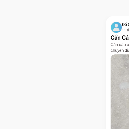
Đồ 
11 t
Cần Câ
Cần câu c
chuyên dùn