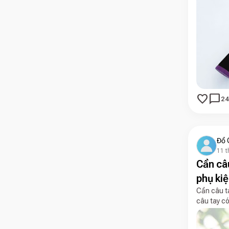
favorite
chat_bubble
24
Đồ 
11 t
Cần câ
phụ kiệ
Cần câu t
câu tay có