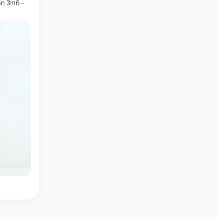
ần 3m6 –