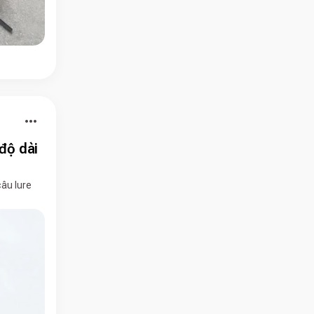
more_horiz
 độ dài
âu lure