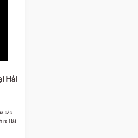
i Hải
ua các
h ra Hải