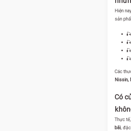
nhữn
Hiện na
sản phẩ
🎣
🎣
🎣
🎣
Các thư
Nissin, 
Có c
khôn
Thực tế
bãi
, đặc