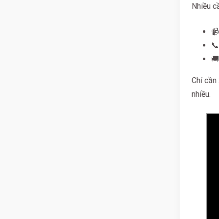
Nhiều c
📹
📞
🚚
Chỉ cần
nhiều.