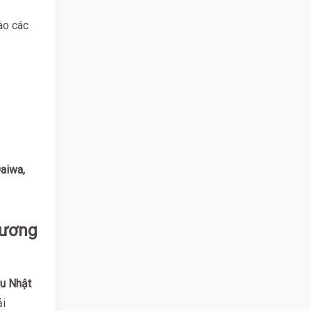
ào các
aiwa,
Dương
âu Nhật
ải