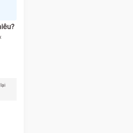
hiêu?
:
lại