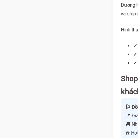
Dương h
và ship
Hình thứ
✔ 
✔ 
✔ 
Shop 
khác
🎣 Đồ
📍 Đị
🚚 N
☎️ Ho