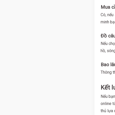
Mua cầ
Có, nếu 
minh bạ
Đồ câu
Nếu chọ
hồ, sông
Bao lâ
Thông t
Kết l
Nếu bạn
online t
thủ lựa 