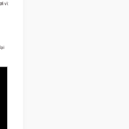
ơi
vì:
lại