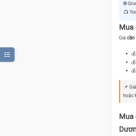
🌐 Gr
📺 Yo
Mua 
Giá
cần 
format_list_bulleted
💰
💰
💰
📌 Giá
hoặc 
Mua c
Dươn