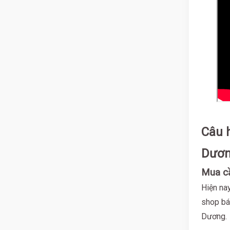
Câu h
Dươ
Mua cầ
Hiện na
shop bán
Dương.