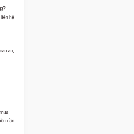
ng?
liên hệ
câu ao,
c mua
hiều cần