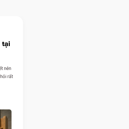
 tại
ết nên
hỏi rất