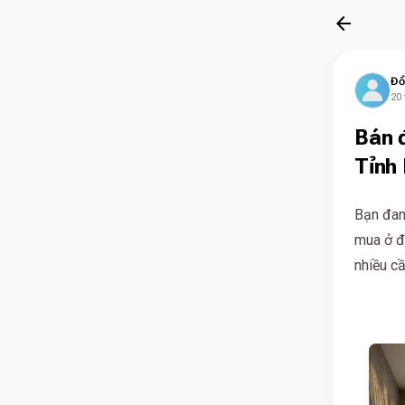
arrow_back
Đồ
20 
Bán đ
Tỉnh
Bạn đan
mua ở đ
nhiều c